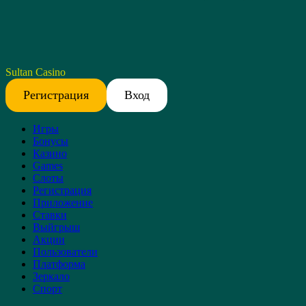
Sultan Casino
Регистрация
Вход
Игры
Бонусы
Казино
Games
Слоты
Регистрация
Приложение
Ставки
Выйгрыш
Акции
Пользователи
Платформа
Зеркало
Спорт