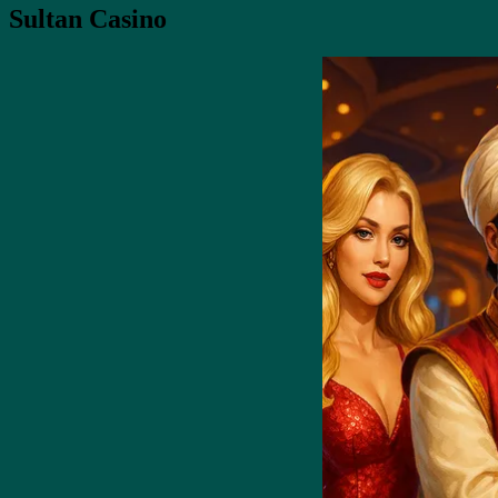
Sultan Casino