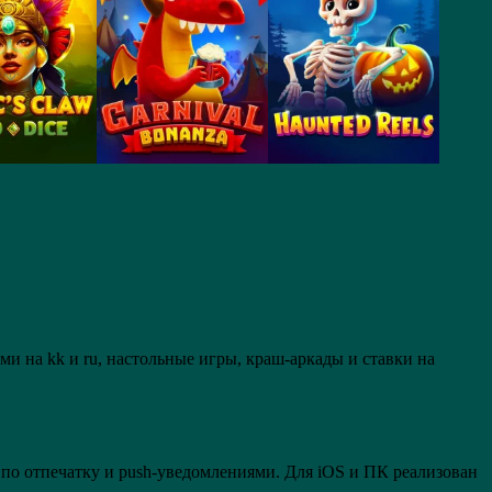
и на kk и ru, настольные игры, краш-аркады и ставки на
по отпечатку и push-уведомлениями. Для iOS и ПК реализован